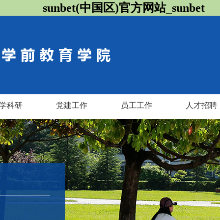
sunbet(中国区)官方网站_sunbet
学科研
党建工作
员工工作
人才招聘