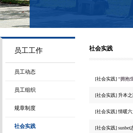
社会实践
员工工作
员工动态
[社会实践]
“拥抱
员工组织
[社会实践]
升本之
规章制度
[社会实践]
情暖六
社会实践
[社会实践]
sun