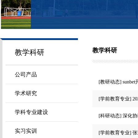
教学科研
教学科研
公司产品
[教研动态]
sun
学术研究
[学前教育专业]
2
学科专业建设
[科研动态]
深化协
实习实训
[学前教育专业]
张